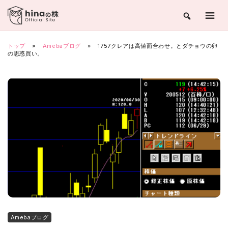
Skip
to
content
トップ
»
Amebaブログ
»
1757クレアは高値面合わせ。とダチョウの卵
の思惑買い。
Amebaブログ