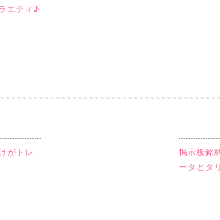
バラエティ♪
だけがトレ
掲示板銘柄
ータとタ