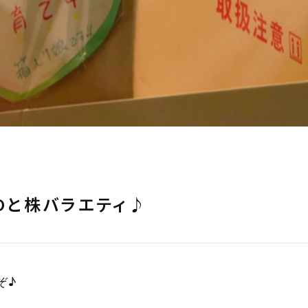
POと株バラエティ♪
ぞ♪