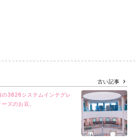
古い記事
の3826システムインテグレ
リーズのお豆。