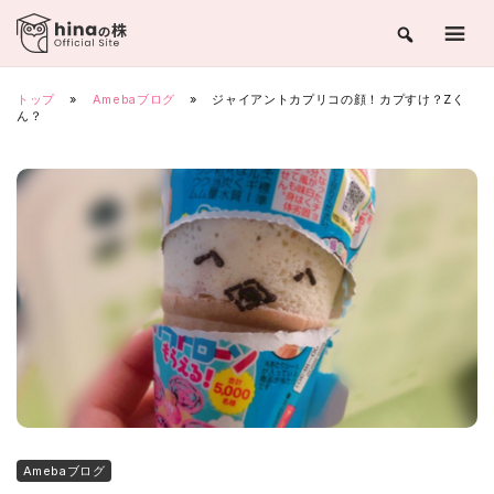
Skip
to
content
トップ
»
Amebaブログ
»
ジャイアントカプリコの顔！カプすけ？Zく
ん？
Amebaブログ