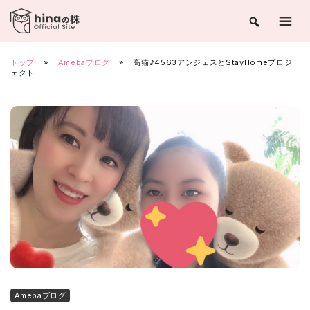
Skip
to
content
トップ
»
Amebaブログ
»
高猫♪4563アンジェスとStayHomeプロジ
ェクト
Amebaブログ