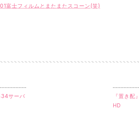
01富士フィルムとまたまたスコーン(笑)
34サーバ
『置き配』
HD