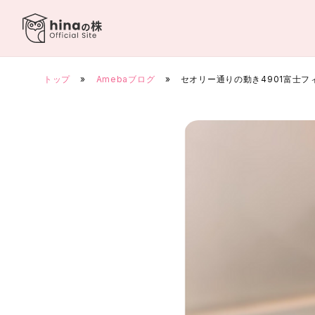
Skip
to
content
トップ
»
Amebaブログ
»
セオリー通りの動き4901富士フ