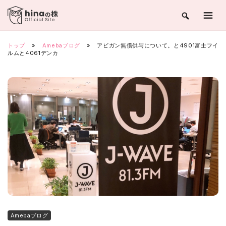
Skip
to
content
トップ
»
Amebaブログ
»
アビガン無償供与について。と4901富士フイ
ルムと4061デンカ
Amebaブログ