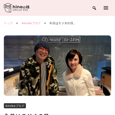
Skip
to
content
トップ
»
Amebaブログ
»
今日はラジオの日。
Amebaブログ