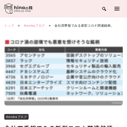
Skip
to
content
トップ
»
Amebaブログ
»
会社四季報でみる新型コロナ関連銘柄。
Amebaブログ