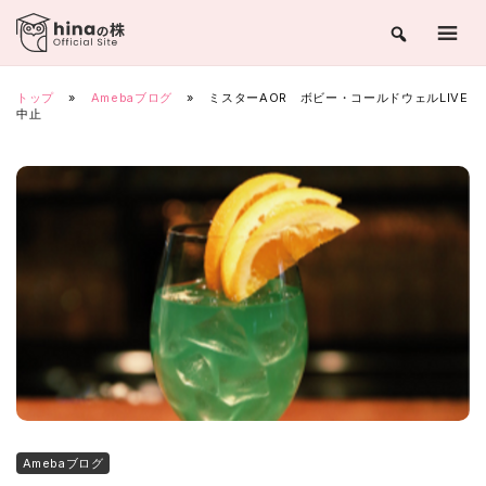
Skip
to
content
トップ
»
Amebaブログ
»
ミスターAOR ボビー・コールドウェルLIVE
中止
Amebaブログ