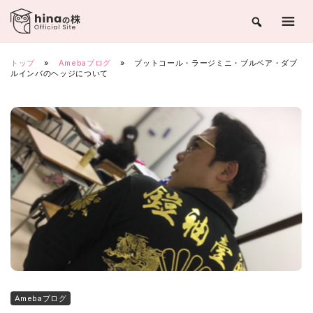
Skip
to
content
トップ
»
Amebaブログ
»
プットコール・ラージミニ・ブルベア・ダブ
ルインバのヘッジについて
Amebaブログ