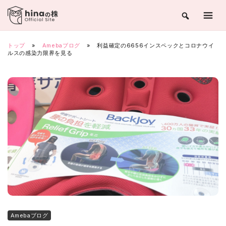
Skip
to
content
トップ
»
Amebaブログ
»
利益確定の6656インスペックとコロナウイ
ルスの感染力限界を見る
Amebaブログ