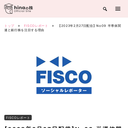
Skip
to
content
トップ
»
FISCOレポート
»
【2023年2月27日配信】No09 半導体関
連と銀行株を注目する理由
FISCOレポート