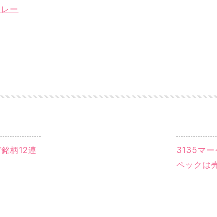
カレー
銘柄12連
3135マ
ペックは