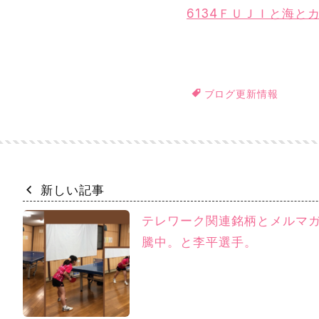
6134ＦＵＪＩと海と
ブログ更新情報
新しい記事
テレワーク関連銘柄とメルマガ
騰中。と李平選手。