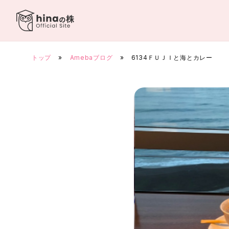
Skip
to
content
トップ
»
Amebaブログ
»
6134ＦＵＪＩと海とカレー