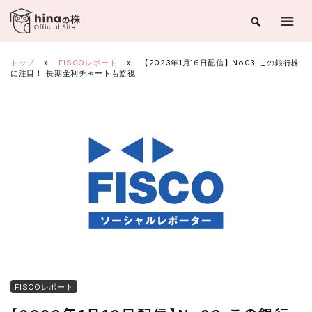
Skip
to
content
トップ
»
FISCOレポート
»
【2023年1月16日配信】No03 この銀行株
に注目！ 長期金利チャートも監視
FISCOレポート