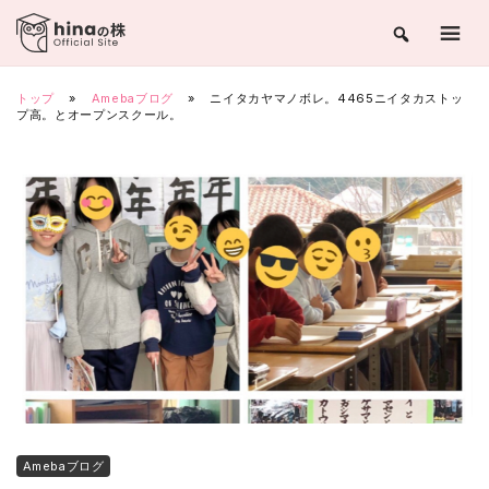
Skip
to
content
トップ
»
Amebaブログ
»
ニイタカヤマノボレ。4465ニイタカストッ
プ高。とオープンスクール。
Amebaブログ