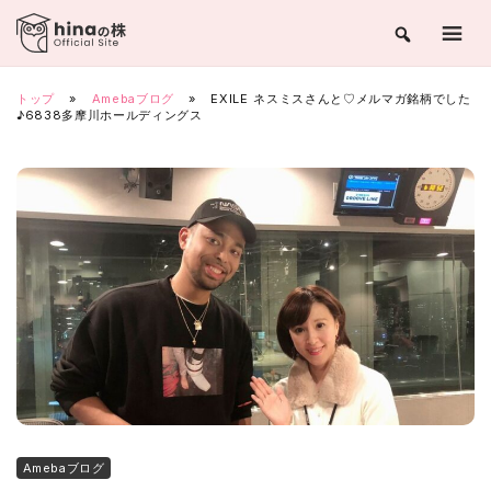
Skip
to
content
トップ
»
Amebaブログ
»
EXILE ネスミスさんと♡メルマガ銘柄でした
♪6838多摩川ホールディングス
Amebaブログ