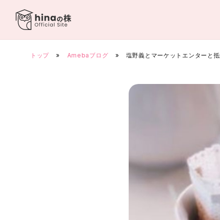
Skip
to
content
トップ
»
Amebaブログ
»
塩野義とマーケットエンターと抵