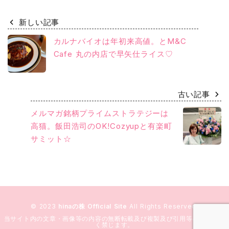
新しい記事
カルナバイオは年初来高値。とM&C
Cafe 丸の内店で早矢仕ライス♡
古い記事
メルマガ銘柄プライムストラテジーは
高猫。飯田浩司のOK!Cozyupと有楽町
サミット☆
© 2023
hinaの株 Official Site
All Rights Reserved.
当サイト内の文章・画像等の内容の無断転載及び複製及び引用等の行為を固
く禁じます。