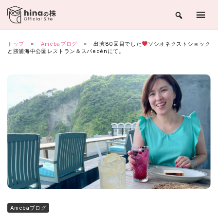
Skip
to
content
トップ
»
Amebaブログ
»
出演80回目でした
ソシオネクストショック
と勝浦海中公園レストラン＆スパedénにて。
Amebaブログ