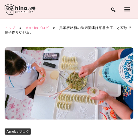
Skip
to
content
トップ
»
Amebaブログ
»
掲示板銘柄の防衛関連は細谷火工。と家族で
餃子作りやジム。
Amebaブログ