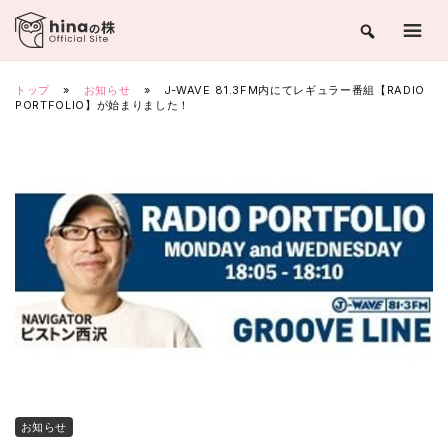
Skip
to
content
トップ
»
お知らせ
»
J-WAVE 81.3FM内にてレギュラー番組【RADIO
PORTFOLIO】が始まりました！
お知らせ