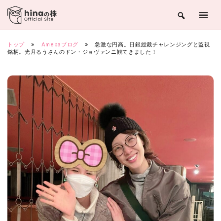
Skip
to
content
トップ
»
Amebaブログ
»
急激な円高。日銀総裁チャレンジングと監視
銘柄。光月るうさんのドン・ジョヴァンニ観てきました！