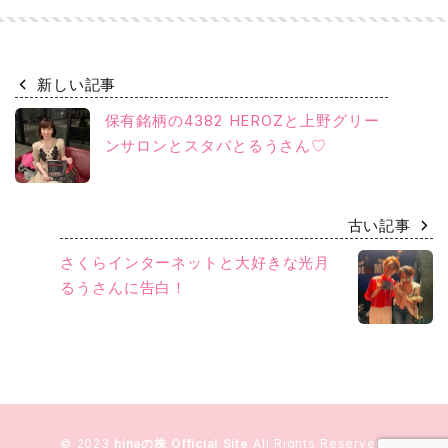
新しい記事
保有銘柄の4382 HEROZと上野グリー
ンサロンとスタバとるうさん♡
古い記事
さくらインターネットと大好きな光月
るうさんに告白！
© 2023
hinaの株 Official Site
All Rights Reserved.