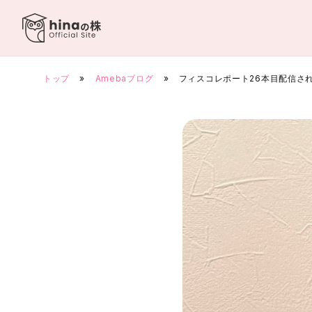
Skip
to
content
トップ
»
Amebaブログ
»
フィスコレポート26本目配信さ