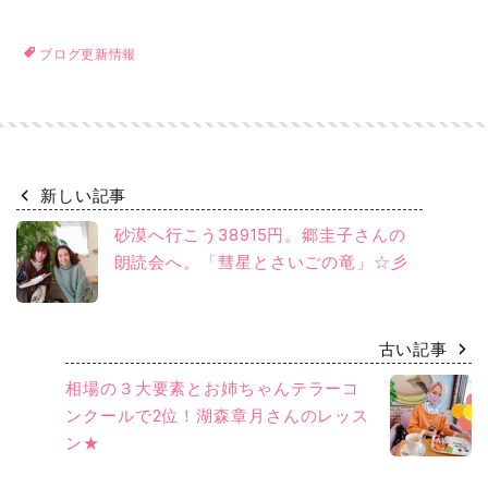
ブログ更新情報
新しい記事
砂漠へ行こう38915円。郷圭子さんの
朗読会へ。「彗星とさいごの竜」☆彡
古い記事
相場の３大要素とお姉ちゃんテラーコ
ンクールで2位！湖森章月さんのレッス
ン★