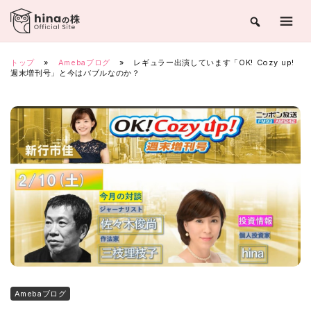
Skip
to
content
トップ
»
Amebaブログ
»
レギュラー出演しています「OK! Cozy up!
週末増刊号」と今はバブルなのか？
Amebaブログ