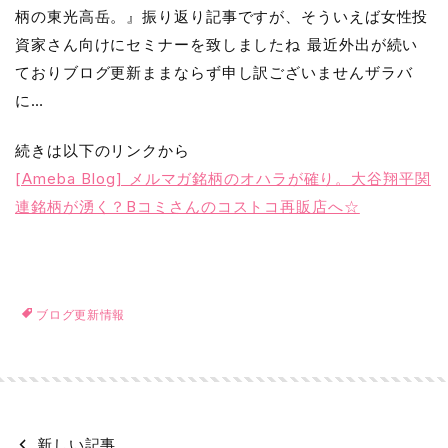
柄の東光高岳。』振り返り記事ですが、そういえば女性投
資家さん向けにセミナーを致しましたね 最近外出が続い
ておりブログ更新ままならず申し訳ございませんザラバ
に…
続きは以下のリンクから
[Ameba Blog] メルマガ銘柄のオハラが確り。大谷翔平関
連銘柄が湧く？Bコミさんのコストコ再販店へ☆
ブログ更新情報
新しい記事