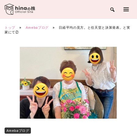
Skip
to
content
トップ
»
Amebaブログ
»
日経平均の見方。と任天堂と決算発表。と実
家にて②
Amebaブログ