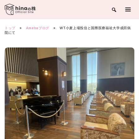
Skip
to
content
トップ
»
Amebaブログ
»
WT小麦上場投信と国際医療福祉大学成田病
院にて