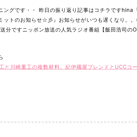
グです・・ 昨日の振り返り記事はコチラですhina『「Ok
ミットのお知らせ☆彡』お知らせがいつも遅くなり。。
送分ですニッポン放送の人気ラジオ番組【飯田浩司のOK!
ら
 三菱重工と川崎重工の複数材料。紀伊國屋ブレンドとUCCコ