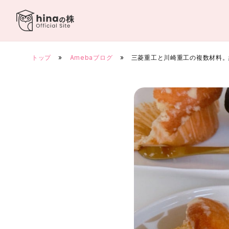
Skip
to
content
トップ
»
Amebaブログ
»
三菱重工と川崎重工の複数材料。