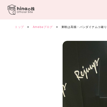
Skip
to
content
トップ
»
Amebaブログ
»
東映は高猫・バンダイナムコ確り