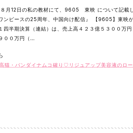
８月12日の私の教材にて、9605 東映 について記載
ワンピースの25周年、中国向け配信』 【9605】東映
１四半期決算（連結）は、売上高４２３億５３００万円
９００万円（…
ら
] 東映は高猫・バンダイナムコ確り♡リジュアップ美容液の