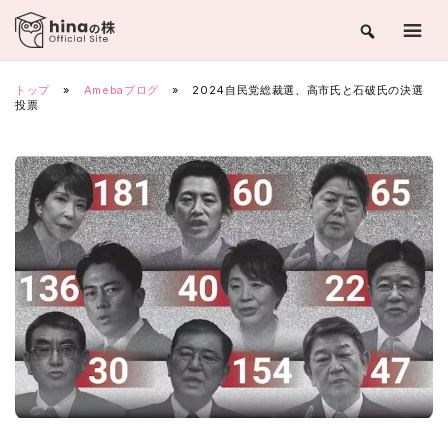
Skip
to
content
トップ
»
Amebaブログ
»
2024自民党総裁選、高市氏と石破氏の決選
投票