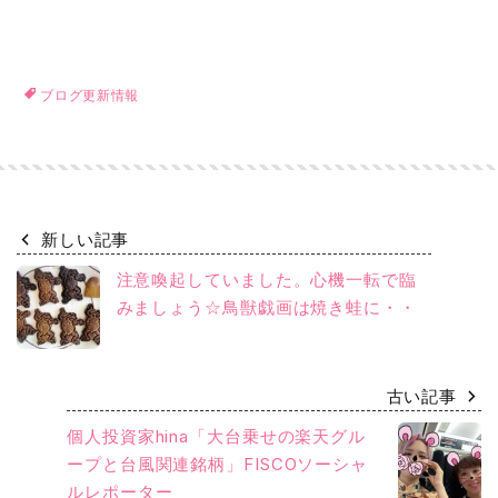
ブログ更新情報
新しい記事
注意喚起していました。心機一転で臨
みましょう☆鳥獣戯画は焼き蛙に・・
古い記事
個人投資家hina「大台乗せの楽天グル
ープと台風関連銘柄」FISCOソーシャ
ルレポーター