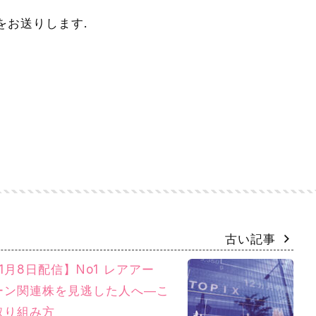
をお送りします.
古い記事
年1月8日配信】No1 レアアー
ーン関連株を見逃した人へ―こ
取り組み方