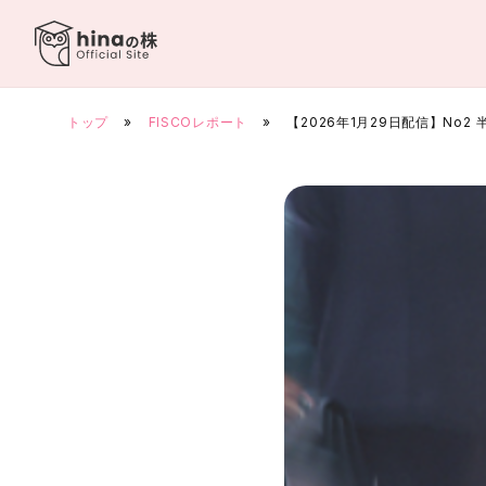
Skip
to
content
トップ
»
FISCOレポート
»
【2026年1月29日配信】No