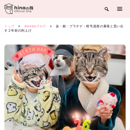
Skip
to
content
トップ
»
Amebaブログ
»
金・銀・プラチナ・暗号資産の暴落と思い出
す２年前の利上げ