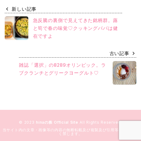
新しい記事
急反騰の裏側で見えてきた銘柄群。蕗
と筍で春の味覚♡クッキングパパは健
在ですよ
古い記事
雑誌「選択」の8289オリンピック。ラ
ブクランチとグリークヨーグルト♡
© 2023
hinaの株 Official Site
All Rights Reserved.
当サイト内の文章・画像等の内容の無断転載及び複製及び引用等の行為を固
く禁じます。