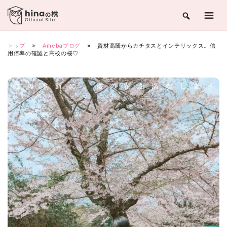
Skip
to
content
トップ
»
Amebaブログ
»
資材高騰からカチタスとインテリックス。信
用倍率の確認と高校の桜♡