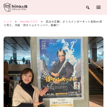
Skip
to
content
トップ
»
Amebaブログ
»
読みが正解。さくらインターネット反転or戻
り売り。月組「侍タイムスリッパー」観劇♡