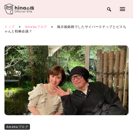
Skip
to
content
トップ
»
Amebaブログ
»
掲示板銘柄でしたサイバーステップとピスち
ゃんと戦略会議？
Amebaブログ