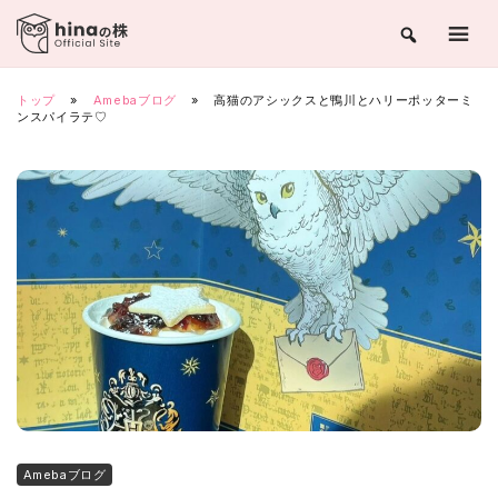
Skip
to
content
トップ
»
Amebaブログ
»
高猫のアシックスと鴨川とハリーポッターミ
ンスパイラテ♡
Amebaブログ