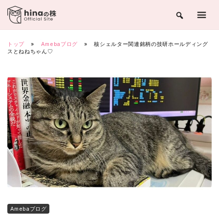
Skip
to
content
トップ
»
Amebaブログ
»
核シェルター関連銘柄の技研ホールディング
スとねねちゃん♡
Amebaブログ