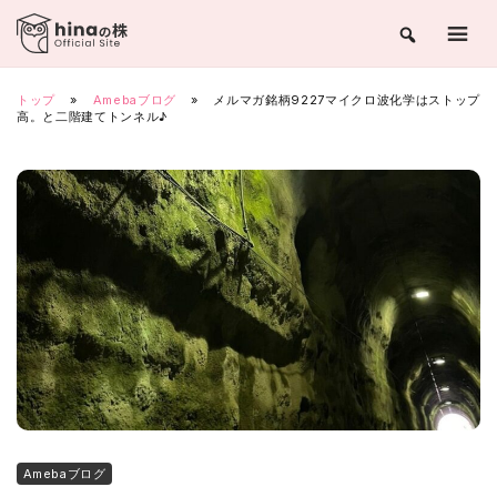
Skip
to
content
トップ
»
Amebaブログ
»
メルマガ銘柄9227マイクロ波化学はストップ
高。と二階建てトンネル♪
Amebaブログ