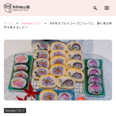
Skip
to
content
トップ
»
Amebaブログ
»
6619ダブルスコープについてと、飾り巻き寿
司を巻きました♡
Amebaブログ