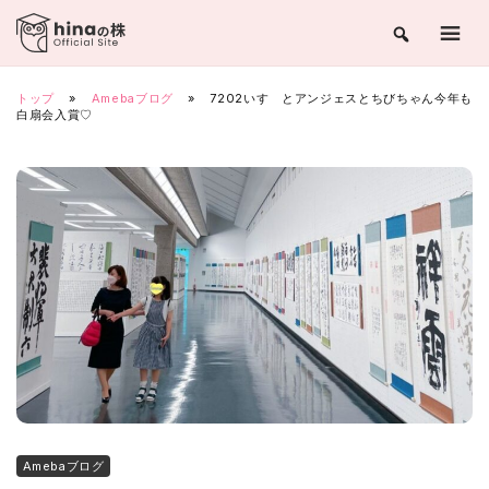
Skip
to
content
トップ
»
Amebaブログ
»
7202いすゞとアンジェスとちびちゃん今年も
白扇会入賞♡
Amebaブログ