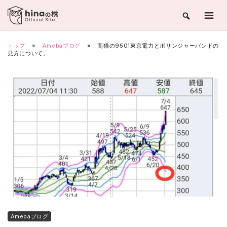
Skip
to
content
トップ
»
Amebaブログ
»
高猫の9501東京電力とボリンジャーバンドの
見方について。
Amebaブログ