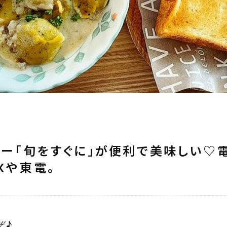
デリー「旬をすぐに」が便利で美味しい♡
Xや東電。
ぞ♪