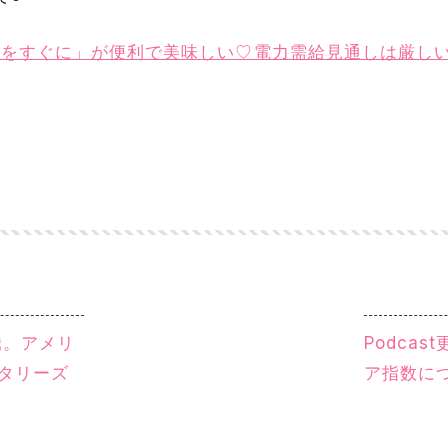
旬をすぐに」が便利で美味しい♡電力需給見通しは厳しいI
騰。アメリ
Podca
とタリーズ
ア指数に