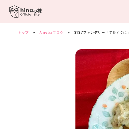
Skip
to
content
トップ
»
Amebaブログ
»
3137ファンデリー「旬をすぐに