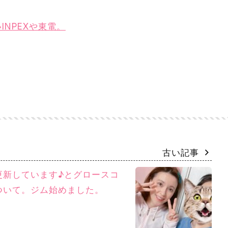
NPEXや東電。
古い記事
st更新しています♪とグロースコ
ついて。ジム始めました。