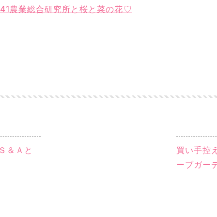
541農業総合研究所と桜と菜の花♡
ＣＳ＆Ａと
買い手控
ーブガー