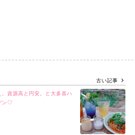
古い記事
え。資源高と円安。と大多喜ハ
デン♡