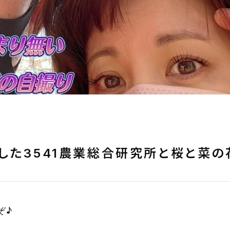
した3541農業総合研究所と桜と菜の
ぞ♪