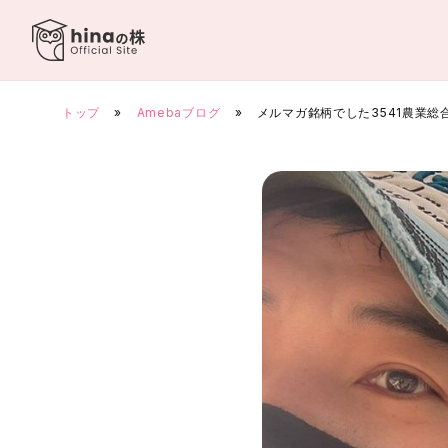
Skip
to
content
トップ
»
Amebaブログ
»
メルマガ銘柄でした3541農業