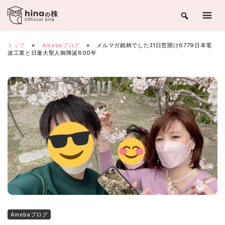
Skip
to
content
トップ
»
Amebaブログ
»
メルマガ銘柄でした31日窓開け6779日本電
波工業と日蓮大聖人御降誕800年
Amebaブログ