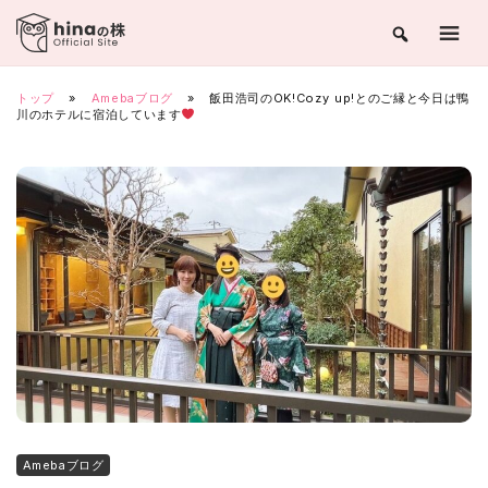
Skip
to
content
トップ
»
Amebaブログ
»
飯田浩司のOK!Cozy up!とのご縁と今日は鴨
川のホテルに宿泊しています
Amebaブログ