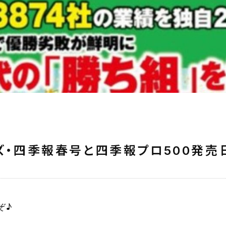
ルズ・四季報春号と四季報プロ500発売
ぞ♪