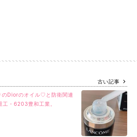
古い記事
のDiorのオイル♡と防衛関連
菱重工・6203豊和工業。