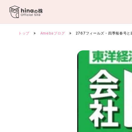
Skip
to
content
トップ
»
Amebaブログ
»
2767フィールズ・四季報春号と