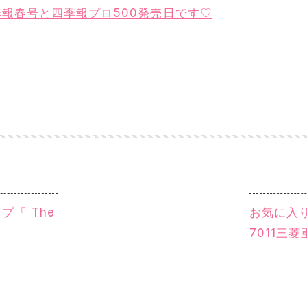
季報春号と四季報プロ500発売日です♡
『 The
お気に入り
7011三