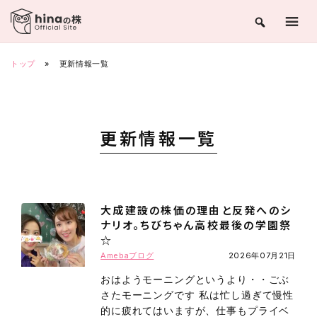
Skip
to
content
トップ
»
更新情報一覧
更新情報一覧
大成建設の株価の理由と反発へのシ
ナリオ。ちびちゃん高校最後の学園祭
☆
Amebaブログ
2026年07月21日
おはようモーニングというより・・ごぶ
さたモーニングです 私は忙し過ぎて慢性
的に疲れてはいますが、仕事もプライベ