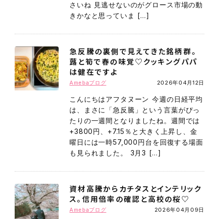
さいね 見逃せないのがグロース市場の動
きかなと思っていま […]
急反騰の裏側で見えてきた銘柄群。
蕗と筍で春の味覚♡クッキングパパ
は健在ですよ
Amebaブログ
2026年04月12日
こんにちはアフタヌーン 今週の日経平均
は、まさに「急反騰」という言葉がぴっ
たりの一週間となりましたね。週間では
+3800円、+7.15％と大きく上昇し、金
曜日には一時57,000円台を回復する場面
も見られました。 3月3 […]
資材高騰からカチタスとインテリック
ス。信用倍率の確認と高校の桜♡
Amebaブログ
2026年04月09日