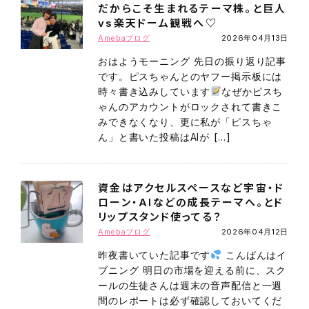
だからこそ生まれるテーマ株。と巨人
vs楽天ドーム観戦へ♡
Amebaブログ
2026年04月13日
おはようモーニング 先日の振り返り記事
です。ピスちゃんとのヤフー掲示板には
時々書き込みしています
なぜかピスち
ゃんのアカウントがロックされて書きこ
みできなくなり、更に私が「ピスちゃ
ん」と書いた投稿はAIが […]
資金はアクセルスペースなど宇宙・ド
ローン・AIなどの成長テーマへ。とド
リップスタンド使ってる？
Amebaブログ
2026年04月12日
昨夜書いていた記事です
こんばんはイ
ブニング 明日の市場を迎える前に、スク
ールの生徒さんは週末の音声配信と一週
間のレポートは必ず確認しておいてくだ