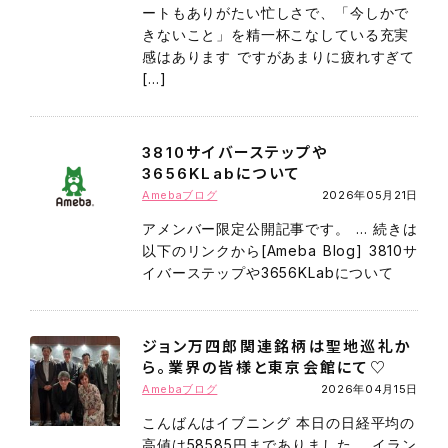
ートもありがたい忙しさで、「今しかで
きないこと」を精一杯こなしている充実
感はあります ですがあまりに疲れすぎて
[…]
3810サイバーステップや
3656KLabについて
Amebaブログ
2026年05月21日
アメンバー限定公開記事です。 … 続きは
以下のリンクから[Ameba Blog] 3810サ
イバーステップや3656KLabについて
ジョン万四郎関連銘柄は聖地巡礼か
ら。業界の皆様と東京会館にて♡
Amebaブログ
2026年04月15日
こんばんはイブニング 本日の日経平均の
高値は58585円までありました。 イラン