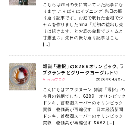
こちらは昨日の夜に書いていた記事にな
ります こんばんはイブニング 先日の振
り返り記事です。お庭で取れた金柑でジ
ャムを作りましたhina『期初の益出し売
りは続きます。とお庭の金柑でジャムと
甘露煮♡』先日の振り返り記事はこち
[…]
雑誌「選択」の8289オリンピック。ラ
ブクランチとグリークヨーグルト♡
Amebaブログ
2026年04月07日
こんにちはアフタヌーン 雑誌「選択」の
今月の銘柄でした、8289 オリンピック
ドンキ、首都圏スーパーのオリンピック
買収 物価高が再編促す：日本経済新聞
ドンキ、首都圏スーパーのオリンピック
買収 物価高が再編促す &#82 […]