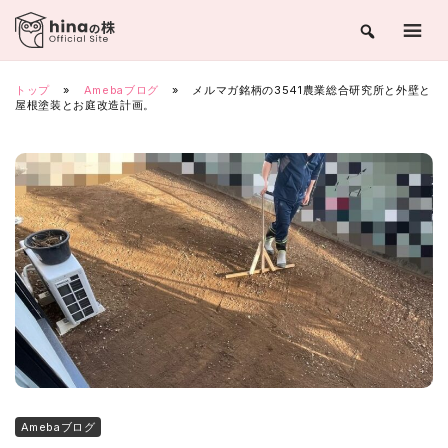
Skip
to
content
トップ
»
Amebaブログ
»
メルマガ銘柄の3541農業総合研究所と外壁と
屋根塗装とお庭改造計画。
Amebaブログ