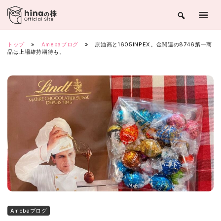
Skip
to
content
トップ
»
Amebaブログ
»
原油高と1605INPEX。金関連の8746第一商
品は上場維持期待も。
Amebaブログ