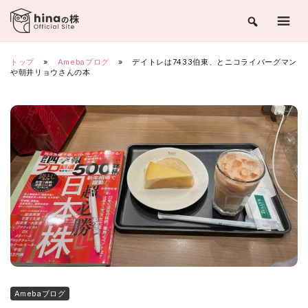
Skip
to
content
トップ
»
Amebaブログ
»
デイトレは7433伯東、とニコライバーグマン
や朝井リョウさんの本
Amebaブログ