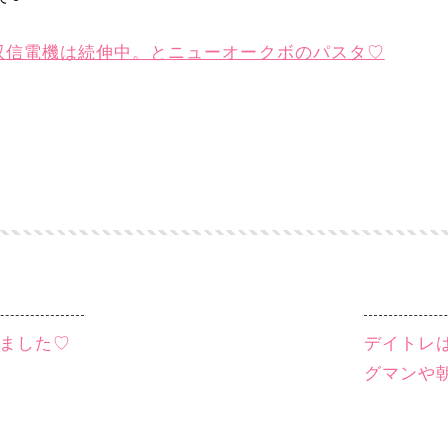
8双信電機は続伸中。とニューオークボのパスタ♡
ました♡
デイトレは
グマンや