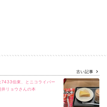
古い記事
7433伯東、とニコライバー
朝井リョウさんの本