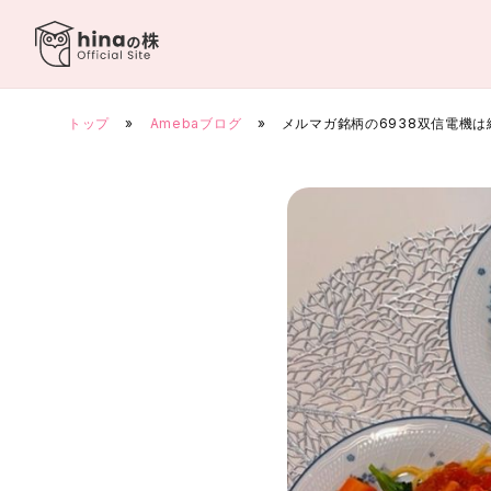
Skip
to
content
トップ
»
Amebaブログ
»
メルマガ銘柄の6938双信電機